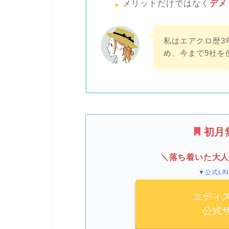
メリットだけではなく
デメ
私はエアクロ歴3
め、今まで9社を
初月
＼落ち着いた大
▼公式LIN
エディ
公式