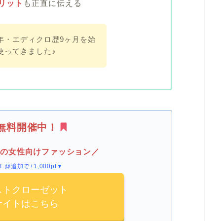
リット
も正直に伝える
年・エディクロ歴9ヶ月を始
使ってきました♪
無料開催中！
人の女性向けファッション／
E@追加で+1,000pt▼
ストクローゼット
サイトはこちら