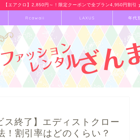
【エアクロ】2,850円～！限定クーポンで全プラン4,950円割引
Rcawaii
LAXUS
年代
サービス終了】エディストクロー
法！割引率はどのくらい？