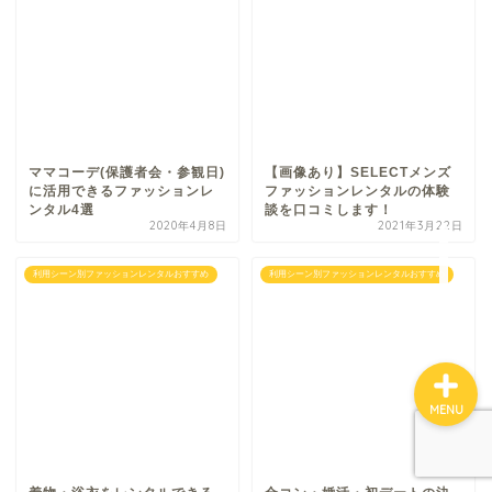
エディストクローゼット
メチャカリ
Rcawaii
ママコーデ(保護者会・参観日)
【画像あり】SELECTメンズ
に活用できるファッションレ
ファッションレンタルの体験
お悩み別おすすめ
ンタル4選
談を口コミします！
2020年4月8日
2021年3月22日
利用シーン別おすすめ
利用シーン別ファッションレンタルおすすめ
利用シーン別ファッションレンタルおすすめ
MENU