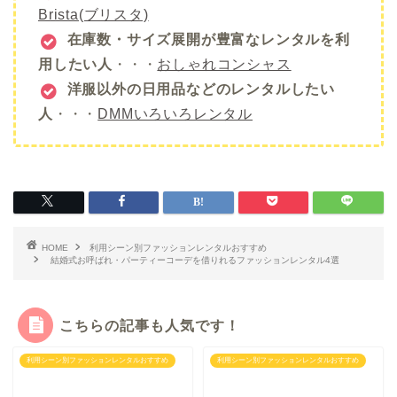
Brista(ブリスタ)
在庫数・サイズ展開が豊富なレンタルを利
用したい人
・・・
おしゃれコンシャス
洋服以外の日用品などのレンタルしたい
人
・・・
DMMいろいろレンタル
HOME
利用シーン別ファッションレンタルおすすめ
結婚式お呼ばれ・パーティーコーデを借りれるファッションレンタル4選
こちらの記事も人気です！
エアークローゼット
利用シーン別ファッションレンタルおすすめ
利用シーン別ファッションレンタルおすすめ