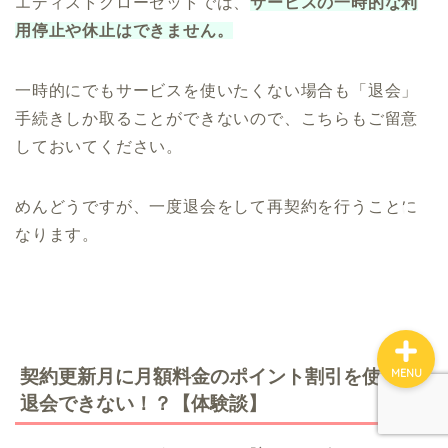
エディストクローゼットでは、
サービスの一時的な利
エディストクローゼット
用停止や休止はできません。
メチャカリ
一時的にでもサービスを使いたくない場合も「退会」
手続きしか取ることができないので、こちらもご留意
Rcawaii
しておいてください。
お悩み別おすすめ
めんどうですが、一度退会をして再契約を行うことに
なります。
利用シーン別おすすめ
契約更新月に月額料金のポイント割引を使うと
MENU
退会できない！？【体験談】