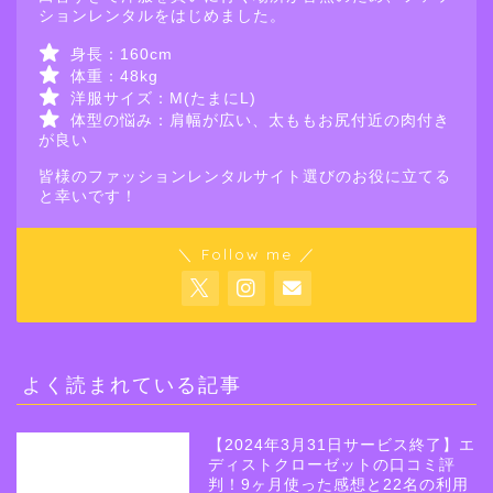
ションレンタルをはじめました。
身長：160cm
体重：48kg
洋服サイズ：M(たまにL)
体型の悩み：肩幅が広い、太ももお尻付近の肉付き
が良い
皆様のファッションレンタルサイト選びのお役に立てる
と幸いです！
＼ Follow me ／
よく読まれている記事
【2024年3月31日サービス終了】エ
ディストクローゼットの口コミ評
判！9ヶ月使った感想と22名の利用