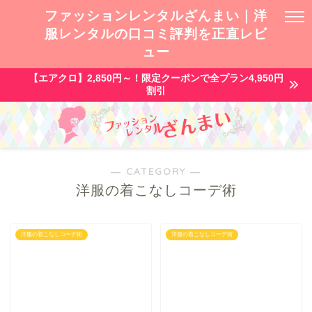
ファッションレンタルざんまい｜洋
服レンタルの口コミ評判を正直レビ
ュー
【エアクロ】2,850円～！限定クーポンで全プラン4,950円
割引
― CATEGORY ―
洋服の着こなしコーデ術
洋服の着こなしコーデ術
洋服の着こなしコーデ術