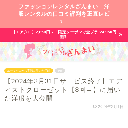
ファッションレンタルざんまい｜洋
服レンタルの口コミ評判を正直レビ
ュー
【エアクロ】2,850円～！限定クーポンで全プラン4,950円
割引
エディクロから実際に届いた洋服
PR
【2024年3月31日サービス終了】エデ
ィストクローゼット【8回目】に届い
た洋服を大公開
2024年2月1日