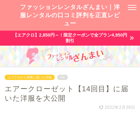
ファッションレンタルざんまい｜洋
服レンタルの口コミ評判を正直レビ
ュー
【エアクロ】2,850円～！限定クーポンで全プラン4,950円
割引
エアクロから実際に届いた洋服
PR
エアークローゼット【14回目】に届
いた洋服を大公開
2022年2月28日