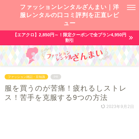
ファッションレンタルざんまい｜洋
服レンタルの口コミ評判を正直レビ
ュー
【エアクロ】2,850円～！限定クーポンで全プラン4,950円
割引
ファッション雑記・豆知識
PR
服を買うのが苦痛！疲れるしストレ
ス！苦手を克服する9つの方法
2023年9月2日