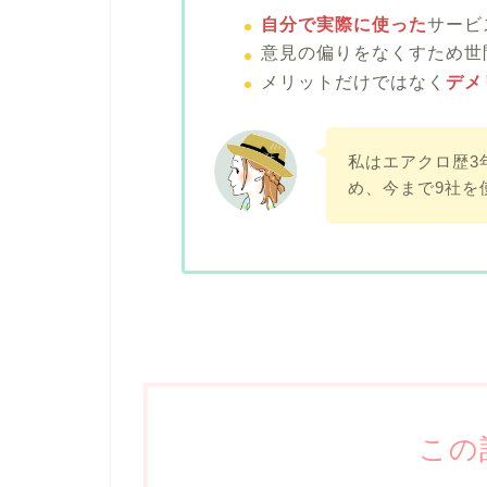
自分で実際に使った
サービ
意見の偏りをなくすため世
メリットだけではなく
デメ
私はエアクロ歴3
め、今まで9社を
この