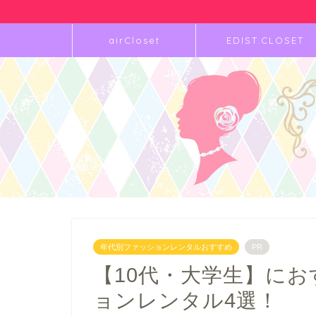
airCloset
EDIST.CLOSET
年代別ファッションレンタルおすすめ
PR
【10代・大学生】に
ョンレンタル4選！