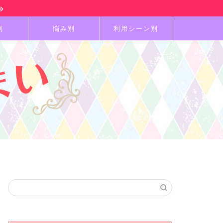
別
悩み別
利用シーン別