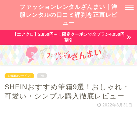
ファッションレンタルざんまい｜洋
服レンタルの口コミ評判を正直レビ
ュー
【エアクロ】2,850円～！限定クーポンで全プラン4,950円
割引
SHEIN(シーイン)
PR
SHEINおすすめ筆箱9選！おしゃれ・
可愛い・シンプル購入徹底レビュー
2022年8月31日