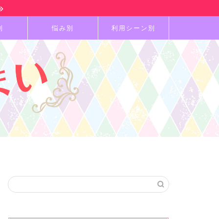
別
悩み別
利用シーン別