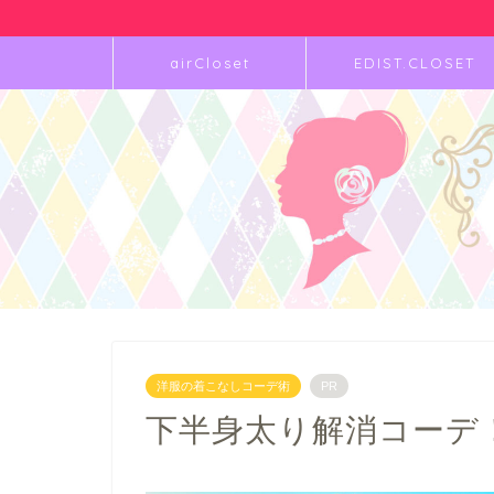
airCloset
EDIST.CLOSET
洋服の着こなしコーデ術
PR
下半身太り解消コーデ