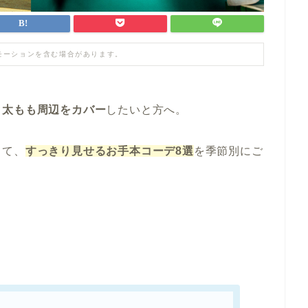
モーションを含む場合があります。
と太もも周辺をカバー
したいと方へ。
して、
すっきり見せるお手本コーデ8選
を季節別にご
、