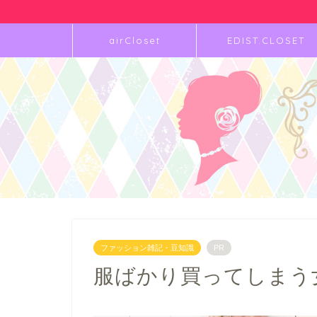
airCloset
EDIST.CLOSET
ファッション雑記・豆知識
PR
服ばかり買ってしまう