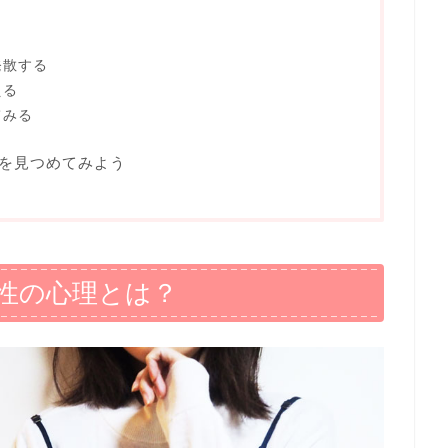
発散する
える
てみる
を見つめてみよう
性の心理とは？