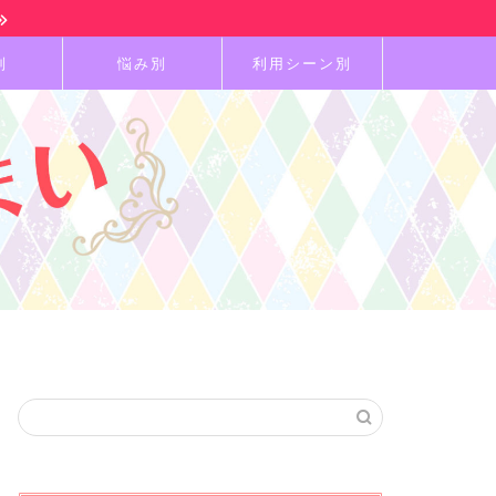
別
悩み別
利用シーン別