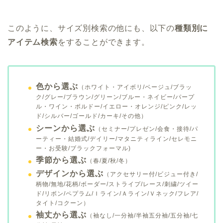
このように、サイズ別検索の他にも、以下の
種類別に
アイテム検索
をすることができます。
色から選ぶ
（ホワイト・アイボリ/ベージュ/ブラッ
ク/グレー/ブラウン/グリーン/ブルー・ネイビー/パープ
ル・ワイン・ボルドー/イエロー・オレンジ/ピンク/レッ
ド/シルバー/ゴールド/カーキ/その他）
シーンから選ぶ
（セミナー/プレゼン/会食・接待/パ
ーティー・結婚式/デイリー/マタニティライン/セレモニ
ー・お受験/ブラックフォーマル)
季節から選ぶ
（春/夏/秋/冬）
デザインから選ぶ
（アクセサリー付/ビジュー付き/
柄物/無地/花柄/ボーダー/ストライプ/レース/刺繍/ツイー
ド/リボン/ペプラム/Ｉライン/Ａライン/Ｖネック/フレア/
タイト/コクーン）
袖丈から選ぶ
（袖なし/一分袖/半袖五分袖/五分袖/七