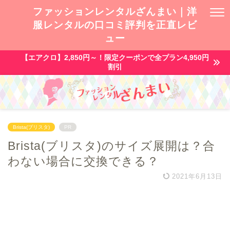
ファッションレンタルざんまい｜洋
服レンタルの口コミ評判を正直レビ
ュー
【エアクロ】2,850円～！限定クーポンで全プラン4,950円
割引
Brista(ブリスタ)
PR
Brista(ブリスタ)のサイズ展開は？合
わない場合に交換できる？
2021年6月13日